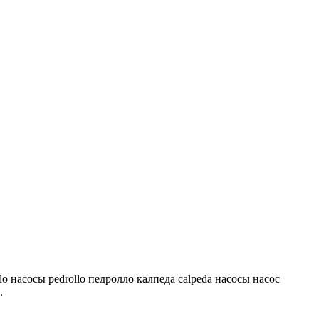
lo насосы pedrollo педролло калпеда calpeda насосы насос
.