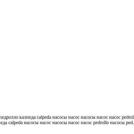
 педролло калпеда calpeda насосы насос насосы насос насос pedrol
еда calpeda насосы насос насосы насос насос pedrollo насосы ped.