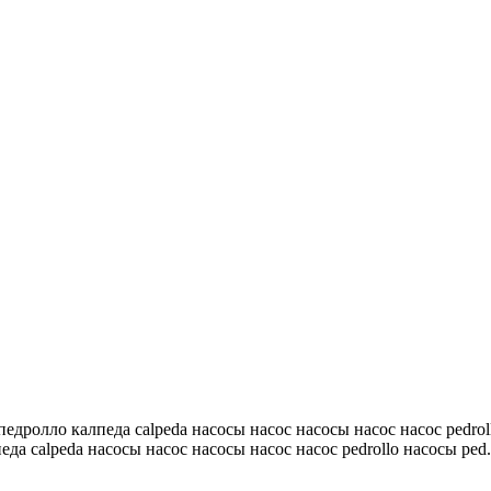
 педролло калпеда calpeda насосы насос насосы насос насос pedrol
еда calpeda насосы насос насосы насос насос pedrollo насосы ped.