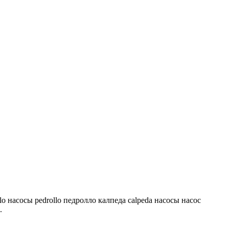
lo насосы pedrollo педролло калпеда calpeda насосы насос
.