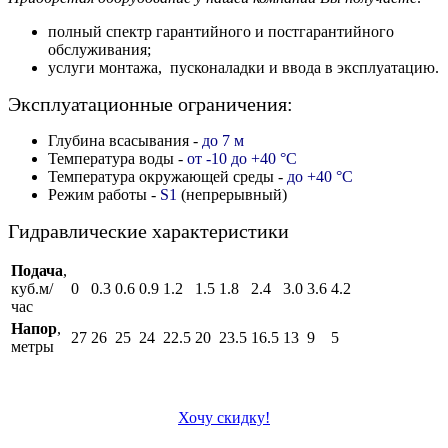
полный спектр гарантийного и постгарантийного
обслуживания;
услуги монтажа, пусконаладки и ввода в эксплуатацию.
Эксплуатационные ограничения:
Глубина всасывания -
до 7 м
Температура воды -
от -10 до +40 °C
Температура окружающей среды -
до +40 °C
Режим работы -
S1
(непрерывный)
Гидравлические характеристики
Подача
,
куб.м/
0
0.3
0.6
0.9
1.2
1.5
1.8
2.4
3.0
3.6
4.2
час
Напор
,
27
26
25
24
22.5
20
23.5
16.5
13
9
5
метры
Хочу скидку!