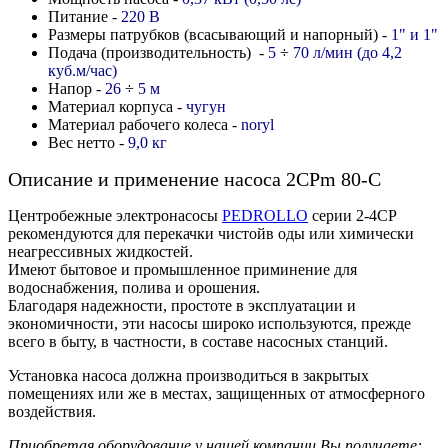
Питание -
220 В
Размеры патрубков (всасывающий и напорный) -
1" и 1"
Подача (производительность) -
5
÷
70 л/мин (до 4,2
куб.м/час)
Напор -
26
÷
5
м
Материал корпуса -
чугун
Материал рабочего колеса -
noryl
Вес нетто -
9,0 кг
Описание и применение насоса 2CPm 80-C
Центробежные электронасосы
PEDROLLO
серии 2-4СР
рекомендуются для перекачки чистойв оды или химически
неагрессивных жидкостей.
Имеют бытовое и промышленное приминение для
водоснабжения, полива и орошения.
Благодаря надежности, простоте в эксплуатации и
экономичности, эти насосы широко используются, прежде
всего в быту, в частности, в составе насосных станций.
Установка насоса должна производиться в закрытых
помещениях или же в местах, защищенных от атмосферного
воздействия.
Приобретая оборудование у нашей компании Вы получаете: