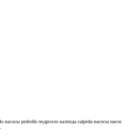
lo насосы pedrollo педролло калпеда calpeda насосы насос
.