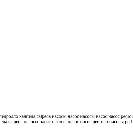
 педролло калпеда calpeda насосы насос насосы насос насос pedrol
еда calpeda насосы насос насосы насос насос pedrollo насосы ped.