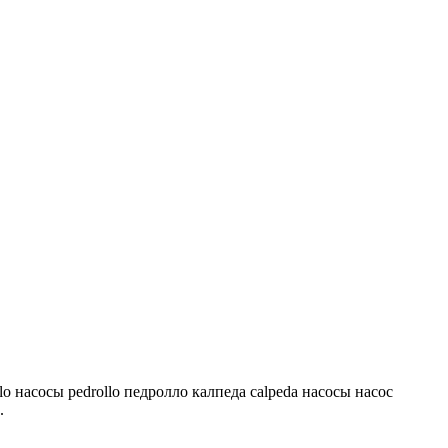
lo насосы pedrollo педролло калпеда calpeda насосы насос
.