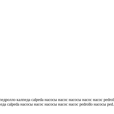
 педролло калпеда calpeda насосы насос насосы насос насос pedrol
еда calpeda насосы насос насосы насос насос pedrollo насосы ped.