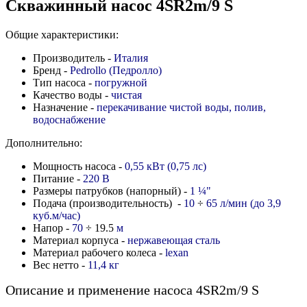
Скважинный насос 4SR2m/9 S
Общие характеристики:
Производитель -
Италия
Бренд -
Pedrollo (Педролло)
Тип насоса -
погружной
Качество воды -
чистая
Назначение -
перекачивание чистой воды, полив,
водоснабжение
Дополнительно:
Мощность насоса -
0,55 кВт (0,75 лс)
Питание -
220 В
Размеры патрубков (напорный) -
1
¼
"
Подача (производительность) -
10
÷
65 л/мин (до 3,9
куб.м/час)
Напор -
70
÷ 19.5
м
Материал корпуса -
нержавеющая сталь
Материал рабочего колеса -
lexan
Вес нетто -
11,4 кг
Описание и применение насоса 4SR2m/9 S