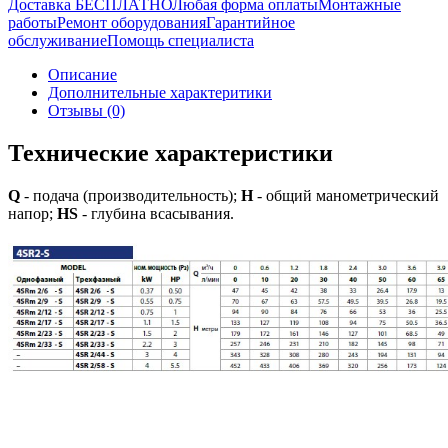
Доставка БЕСПЛАТНО
Любая форма оплаты
Монтажные
работы
Ремонт оборудования
Гарантийное
обслуживание
Помощь специалиста
Описание
Дополнительные характеритики
Отзывы (0)
Технические характеристики
Q
- подача (производительность);
H
- общий манометрический
напор;
HS
- глубина всасывания.