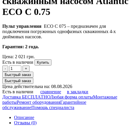
скважинным насосом Atlantic
ECO C 0.75
Пульт управления
ECO C 075
– предназначен для
подключения погружнных однофазных скважинных 4-х
дюймовых насосов.
Гарантия: 2 года.
Цена:
2 021 грн.
Есть в наличии
Купить
-
+
Быстрый заказ
Быстрый заказ
Цена действительна на: 08.08.2026
Есть в наличии
сравнение
в закладки
Доставка БЕСПЛАТНО
Любая форма оплаты
Монтажные
работы
Ремонт оборудования
Гарантийное
обслуживание
Помощь специалиста
Описание
Отзывы (0)