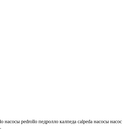
lo насосы pedrollo педролло калпеда calpeda насосы насос
.