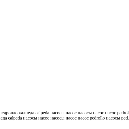
 педролло калпеда calpeda насосы насос насосы насос насос pedrol
еда calpeda насосы насос насосы насос насос pedrollo насосы ped.