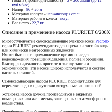
Подача (производительность) -
5
÷
200 л/мин (до 12
куб.м/час)
Напор -
86
÷
26
м
Материал корпуса -
нержавеющая сталь
Материал рабочего колеса -
noryl
Вес нетто -
22,7 кг
Описание и применение насоса PLURIJET 6/200X
Многоступенчатые самовсасывающие электронасосы
Pedrollo
серии PLURIJET рекомендуются для перекачки чистойв воды
или химически неагрессивных жидкостей.
Имеют бытовое и промышленное приминение для
водоснабжения, повышения давления, полива и орошения.
Благодаря надежности, простоте в эксплуатации и
экономичности, эти насосы широко используются в составе
насосных станций.
Самовсасывающие насосы PLURIJET подойдут даже для
перекачки воды в присутствии воздуха смешанного с ней.
Установка насоса должна производиться в закрытых
помещениях или же в местах, защищенных от атмосферного
воздействия.
Приобретая оборудование у нашей компании Вы получаете: