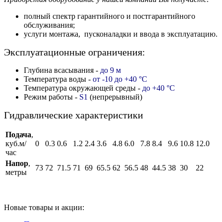
полный спектр гарантийного и постгарантийного
обслуживания;
услуги монтажа, пусконаладки и ввода в эксплуатацию.
Эксплуатационные ограничения:
Глубина всасывания -
до 9 м
Температура воды -
от -10 до +40 °C
Температура окружающей среды -
до +40 °C
Режим работы -
S1
(непрерывный)
Гидравлические характеристики
Подача
,
куб.м/
0
0.3
0.6
1.2
2.4
3.6
4.8
6.0
7.8
8.4
9.6
10.8
12.0
час
Напор
,
73
72
71.5
71
69
65.5
62
56.5
48
44.5
38
30
22
метры
Новые товары и акции: