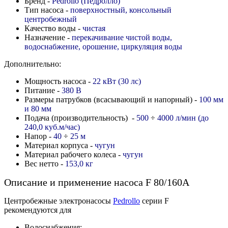
Бренд -
Pedrollo (Педролло)
Тип насоса -
поверхностный, консольный
центробежный
Качество воды -
чистая
Назначение -
перекачивание чистой воды,
водоснабжение, орошение, циркуляция воды
Дополнительно:
Мощность насоса -
22 кВт (30 лс)
Питание -
380 В
Размеры патрубков (всасывающий и напорный) -
100 мм
и 80 мм
Подача (производительность) -
500
÷
4000 л/мин (до
240,0 куб.м/час)
Напор -
40
÷
25
м
Материал корпуса -
чугун
Материал рабочего колеса -
чугун
Вес нетто -
153,0 кг
Описание и применение насоса F 80/160A
Центробежные электронасосы
Pedrollo
серии F
рекомендуются для
Водоснабжения;