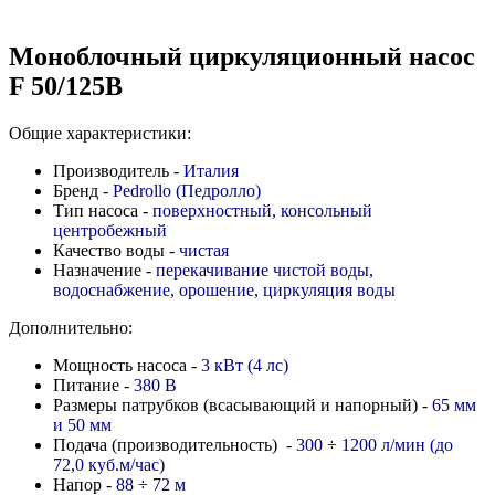
Моноблочный циркуляционный насос
F 50/125B
Общие характеристики:
Производитель -
Италия
Бренд -
Pedrollo (Педролло)
Тип насоса -
поверхностный, консольный
центробежный
Качество воды -
чистая
Назначение -
перекачивание чистой воды,
водоснабжение, орошение, циркуляция воды
Дополнительно:
Мощность насоса -
3 кВт (4 лс)
Питание -
380 В
Размеры патрубков (всасывающий и напорный) -
65 мм
и 50 мм
Подача (производительность) -
300
÷
1200 л/мин (до
72,0 куб.м/час)
Напор -
88
÷
72
м