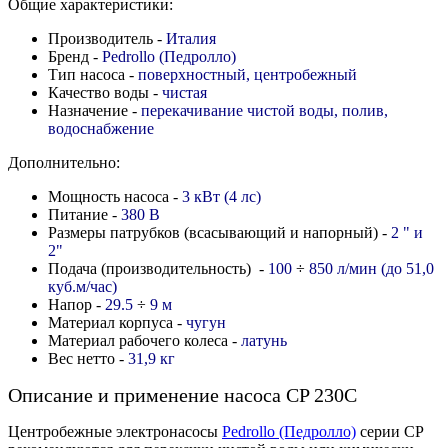
Общие характеристики:
Производитель -
Италия
Бренд -
Pedrollo (Педролло)
Тип насоса -
поверхностный, центробежный
Качество воды -
чистая
Назначение -
перекачивание чистой воды, полив,
водоснабжение
Дополнительно:
Мощность насоса -
3 кВт (4 лс)
Питание -
380 В
Размеры патрубков (всасывающий и напорный) -
2 " и
2"
Подача (производительность) -
100
÷
850 л/мин (до 51,0
куб.м/час)
Напор -
29.5
÷
9
м
Материал корпуса -
чугун
Материал рабочего колеса -
латунь
Вес нетто -
31,9 кг
Описание и применение насоса CP 230С
Центробежные электронасосы
Pedrollо (Педролло)
серии CP