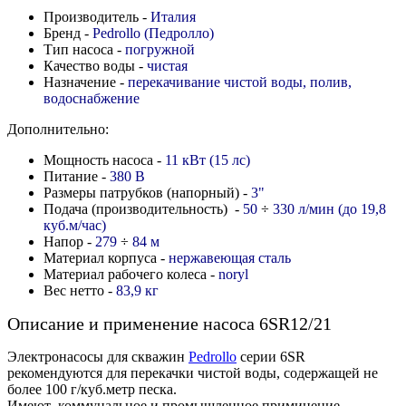
Производитель -
Италия
Бренд -
Pedrollo (Педролло)
Тип насоса -
погружной
Качество воды -
чистая
Назначение -
перекачивание чистой воды, полив,
водоснабжение
Дополнительно:
Мощность насоса -
11 кВт (15 лс)
Питание -
380 В
Размеры патрубков (напорный) -
3"
Подача (производительность) -
50
÷
330 л/мин (до 19,8
куб.м/час)
Напор -
279
÷
84
м
Материал корпуса -
нержавеющая сталь
Материал рабочего колеса -
noryl
Вес нетто -
83,9 кг
Описание и применение насоса 6SR12/21
Электронасосы для скважин
Pedrollo
серии 6SR
рекомендуются для перекачки чистой воды, содержащей не
более 100 г/куб.метр песка.
Имеют коммунальное и промышленное приминение.