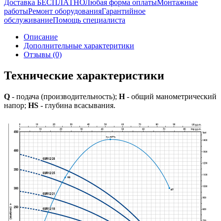
Доставка БЕСПЛАТНО
Любая форма оплаты
Монтажные
работы
Ремонт оборудования
Гарантийное
обслуживание
Помощь специалиста
Описание
Дополнительные характеритики
Отзывы (0)
Технические характеристики
Q
- подача (производительность);
H
- общий манометрический
напор;
HS
- глубина всасывания.