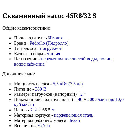
Скважинный насос 4SR8/32 S
Общие характеристики:
Производитель -
Италия
Бренд -
Pedrollo (Педролло)
Тип насоса -
погружной
Качество воды -
чистая
Назначение -
перекачивание чистой воды, полив,
водоснабжение
Дополнительно:
Мощность насоса -
5,5 кВт (7,5 лс)
Питание -
380 В
Размеры патрубков (напорный) -
2 "
Подача (производительность) -
40
÷
200 л/мин (до 12,0
куб.м/час)
Напор -
214
÷ 65.5
м
Материал корпуса -
нержавеющая сталь
Материал рабочего колеса -
lexan
Вес нетто -
36,5 кг