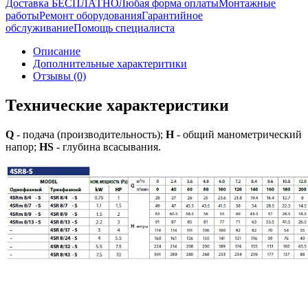
Доставка БЕСПЛАТНО
Любая форма оплаты
Монтажные
работы
Ремонт оборудования
Гарантийное
обслуживание
Помощь специалиста
Описание
Дополнительные характеритики
Отзывы (0)
Технические характеристики
Q
- подача (производительность);
H
- общий манометрический
напор;
HS
- глубина всасывания.