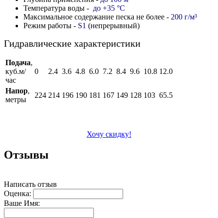
Температура воды -
до +35 °C
Максимальное содержание песка не более -
200 г/м
³
Режим работы -
S1
(непрерывный)
Гидравлические характеристики
Подача
,
куб.м/
0
2.4
3.6
4.8
6.0
7.2
8.4
9.6
10.8
12.0
час
Напор
,
224
214
196
190
181
167
149
128
103
65.5
метры
Хочу скидку!
Отзывы
Написать отзыв
Оценка:
Ваше Имя: