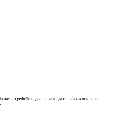
lo насосы pedrollo педролло калпеда calpeda насосы насос
.