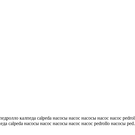
 педролло калпеда calpeda насосы насос насосы насос насос pedrol
еда calpeda насосы насос насосы насос насос pedrollo насосы ped.