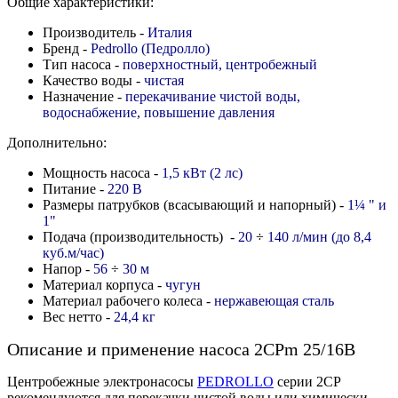
Общие характеристики:
Производитель -
Италия
Бренд -
Pedrollo (Педролло)
Тип насоса -
поверхностный, центробежный
Качество воды -
чистая
Назначение -
перекачивание чистой воды,
водоснабжение, повышение давления
Дополнительно:
Мощность насоса -
1,5 кВт (2 лс)
Питание -
220 В
Размеры патрубков (всасывающий и напорный) -
1
¼
" и
1"
Подача (производительность) -
20
÷
140 л/мин (до 8,4
куб.м/час)
Напор -
56
÷
30
м
Материал корпуса -
чугун
Материал рабочего колеса -
нержавеющая сталь
Вес нетто -
24,4 кг
Описание и применение насоса 2CPm 25/16B
Центробежные электронасосы
PEDROLLO
серии 2CP
рекомендуются для перекачки чистой воды или химически