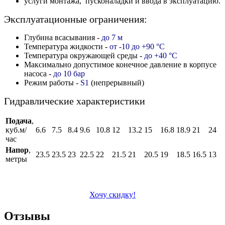
услуги монтажа, пусконаладки и ввода в эксплуатацию.
Эксплуатационные ограничения:
Глубина всасывания -
до 7 м
Температура жидкости -
от -10 до +90 °C
Температура окружающей среды -
до +40 °C
Максимально допустимое конечное давление в корпусе
насоса -
до 10 бар
Режим работы -
S1
(непрерывный)
Гидравлические характеристики
Подача
,
куб.м/
6.6
7.5
8.4
9.6
10.8
12
13.2
15
16.8
18.9
21
24
час
Напор
,
23.5
23.5
23
22.5
22
21.5
21
20.5
19
18.5
16.5
13
метры
Хочу скидку!
Отзывы