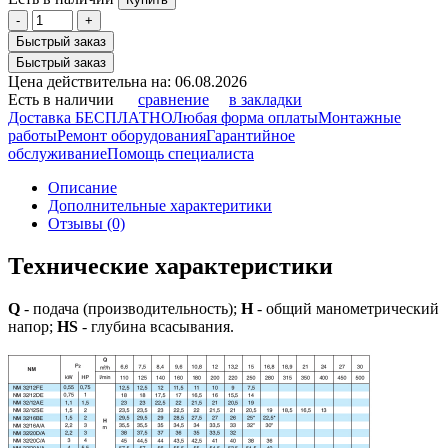
-
+
Быстрый заказ
Быстрый заказ
Цена действительна на: 06.08.2026
Есть в наличии
сравнение
в закладки
Доставка БЕСПЛАТНО
Любая форма оплаты
Монтажные
работы
Ремонт оборудования
Гарантийное
обслуживание
Помощь специалиста
Описание
Дополнительные характеритики
Отзывы (0)
Технические характеристики
Q
- подача (производительность);
H
- общий манометрический
напор;
HS
- глубина всасывания.