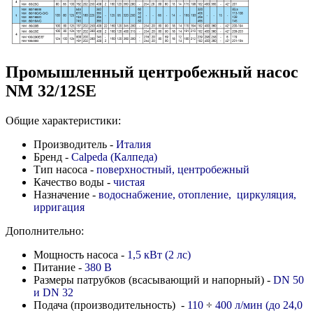
Промышленный центробежный насос
NM 32/12SE
Общие характеристики:
Производитель -
Италия
Бренд -
Calpeda (Калпеда)
Тип насоса -
поверхностный, центробежный
Качество воды -
чистая
Назначение -
водоснабжение, отопление, циркуляция,
ирригация
Дополнительно:
Мощность насоса -
1,5 кВт (2 лс)
Питание -
380 В
Размеры патрубков (всасывающий и напорный) -
DN 50
и DN 32
Подача (производительность) -
110
÷
400 л/мин (до 24,0