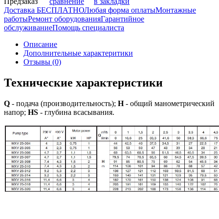
Предзаказ
сравнение
в закладки
Доставка БЕСПЛАТНО
Любая форма оплаты
Монтажные
работы
Ремонт оборудования
Гарантийное
обслуживание
Помощь специалиста
Описание
Дополнительные характеритики
Отзывы (0)
Технические характеристики
Q
- подача (производительность);
H
- общий манометрический
напор;
HS
- глубина всасывания.