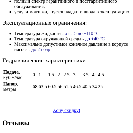
полный спектр гарантийного и постгарантийного
обслуживания;
услуги монтажа, пусконаладки и ввода в эксплуатацию.
Эксплуатационные ограничения:
Температура жидкости -
от -15 до +110 °C
Температура окружающей среды -
до +40 °C
Максимально допустимое конечное давление в корпусе
насоса -
до 25 бар
Гидравлические характеристики
Подача
,
0
1
1.5
2
2.5
3
3.5
4
4.5
куб.м/час
Напор
,
68
63.5
60.5
56
51.5
46.5
40.5
34
25
метры
Хочу скидку!
Отзывы