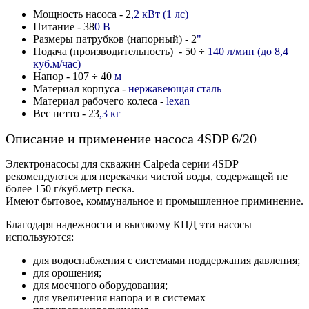
Мощность насоса - 2
,2 кВт (1 лс)
Питание - 38
0 В
Размеры патрубков (напорный) - 2
"
Подача (производительность) - 50
÷
140 л/мин (до 8,4
куб.м/час)
Напор - 107
÷ 40
м
Материал корпуса -
нержавеющая сталь
Материал рабочего колеса -
lexan
Вес нетто - 23
,3 кг
Описание и применение насоса 4SDP 6/20
Электронасосы для скважин Calpeda серии 4SDP
рекомендуются для перекачки чистой воды, содержащей не
более 150 г/куб.метр песка.
Имеют бытовое, коммунальное и промышленное приминение.
Благодаря надежности и высокому КПД эти насосы
используются:
для водоснабжения с системами поддержания давления;
для орошения;
для моечного оборудования;
для увеличения напора и в системах