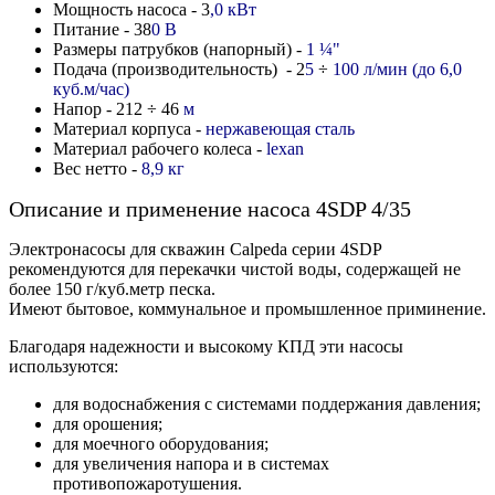
Мощность насоса - 3
,0 кВт
Питание - 38
0 В
Размеры патрубков (напорный) -
1
¼
"
Подача (производительность) - 2
5
÷
100 л/мин (до 6,0
куб.м/час)
Напор - 212
÷ 46
м
Материал корпуса -
нержавеющая сталь
Материал рабочего колеса -
lexan
Вес нетто -
8,9 кг
Описание и применение насоса 4SDP 4/35
Электронасосы для скважин Calpeda серии 4SDP
рекомендуются для перекачки чистой воды, содержащей не
более 150 г/куб.метр песка.
Имеют бытовое, коммунальное и промышленное приминение.
Благодаря надежности и высокому КПД эти насосы
используются:
для водоснабжения с системами поддержания давления;
для орошения;
для моечного оборудования;
для увеличения напора и в системах
противопожаротушения.