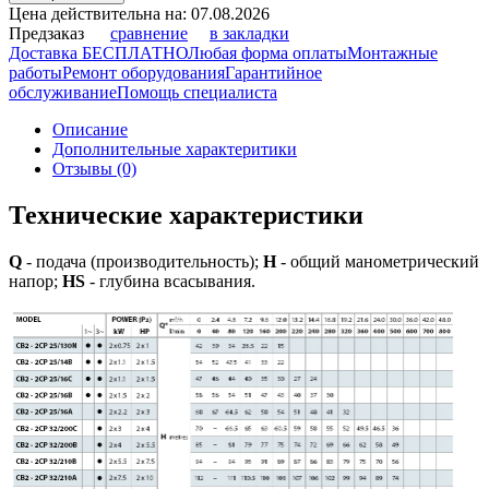
Цена действительна на: 07.08.2026
Предзаказ
сравнение
в закладки
Доставка БЕСПЛАТНО
Любая форма оплаты
Монтажные
работы
Ремонт оборудования
Гарантийное
обслуживание
Помощь специалиста
Описание
Дополнительные характеритики
Отзывы (0)
Технические характеристики
Q
- подача (производительность);
H
- общий манометрический
напор;
HS
- глубина всасывания.