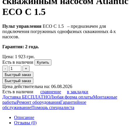
скважинным насосом Atlantic
ECO C 1.5
Пульт управления
ECO C 1.5
– предназначен для
подключения погружнных однофазных скважинных 4-х
насосов.
Гарантия: 2 года.
Цена:
1 923 грн.
Есть в наличии
Купить
-
+
Быстрый заказ
Быстрый заказ
Цена действительна на: 06.08.2026
Есть в наличии
сравнение
в закладки
Доставка БЕСПЛАТНО
Любая форма оплаты
Монтажные
работы
Ремонт оборудования
Гарантийное
обслуживание
Помощь специалиста
Описание
Отзывы (0)