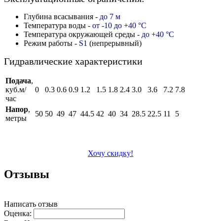
Глубина всасывания -
до 7 м
Температура воды -
от -10 до +40 °C
Температура окружающей среды -
до +40 °C
Режим работы -
S1
(непрерывный)
Гидравлические характеристики
Подача
,
куб.м/
0
0.3
0.6
0.9
1.2
1.5
1.8
2.4
3.0
3.6
7.2
7.8
час
Напор
,
50
50
49
47
44.5
42
40
34
28.5
22.5
11
5
метры
Хочу скидку!
Отзывы
Написать отзыв
Оценка: