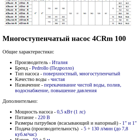
Многоступенчатый насос 4CRm 100
Общие характеристики:
Производитель -
Италия
Бренд -
Pedrollo (Педролло)
Тип насоса -
поверхностный, многоступенчатый
Качество воды -
чистая
Назначение -
перекачивание чистой воды, полив,
водоснабжение, повышение давления
Дополнительно:
Мощность насоса -
0,5 кВт (1 лс)
Питание -
220 В
Размеры патрубков (всасывающий и напорный) -
1" и 1"
Подача (производительность) -
5
÷
130 л/мин (до 7,8
куб.м/час)
Напор -
50
÷ 5
м