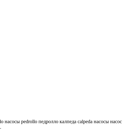
lo насосы pedrollo педролло калпеда calpeda насосы насос
.