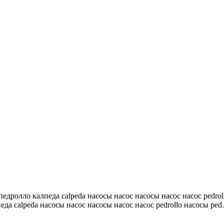
 педролло калпеда calpeda насосы насос насосы насос насос pedrol
еда calpeda насосы насос насосы насос насос pedrollo насосы ped.